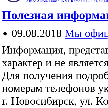
Alteco
Aurora
Firman
INVT
Kerona
KIPOR
Navigat
Полезная информа
09.08.2018
Мы офиц
Информация, представ
характер и не являетс
Для получения подро
номерам телефонов ук
г. Новосибирск, ул. Ко