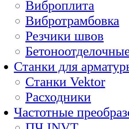
Виброплита
Вибротрамбовка
Резчики швов
Бетоноотделочны
Станки для арматур
Станки Vektor
Расходники
Частотные преобраз
ПЧ INVT