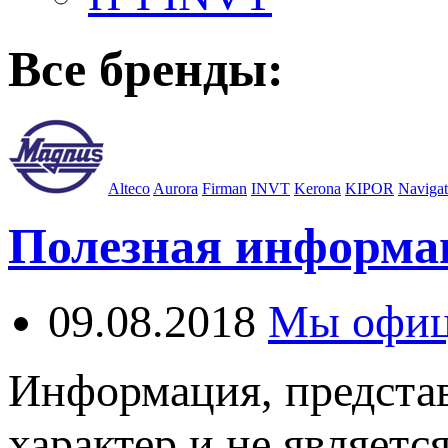
Все бренды:
Alteco
Aurora
Firman
INVT
Kerona
KIPOR
Navigat
Полезная информа
09.08.2018
Мы офиц
Информация, представ
характер и не являетс