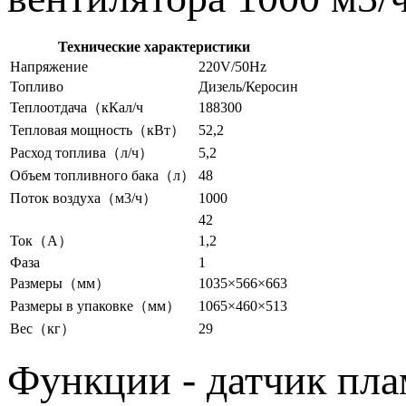
Технические характеристики
Напряжение
220V/50Hz
Топливо
Дизель/Керосин
Теплоотдача（кКал/ч
188300
Тепловая мощность（кВт）
52,2
Расход топлива（л/ч）
5,2
Объем топливного бака（л）
48
Поток воздуха（м3/ч）
1000
42
Ток（A）
1,2
Фаза
1
Размеры（мм）
1035×566×663
Размеры в упаковке（мм）
1065×460×513
Вес（кг）
29
Функции - датчик пла