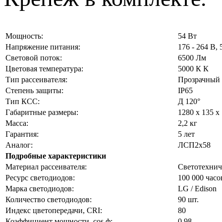
Мощность:
54 Вт
Напряжение питания:
176 - 264 В, 
Световой поток:
6500 Лм
Цветовая температура:
5000 К К
Тип рассеивателя:
Прозрачный
Степень защиты:
IP65
Тип КСС:
Д 120°
Габаритные размеры:
1280 x 135 x
Масса:
2,2 кг
Гарантия:
5 лет
Аналог:
ЛСП2х58
Подробные характеристики
Материал рассеивателя:
Светотехнич
Ресурс светодиодов:
100 000 часо
Марка светодиодов:
LG / Edison
Количество светодиодов:
90 шт.
Индекс цветопередачи, CRI:
80
Коэффициент мощности, cos ф:
0,98