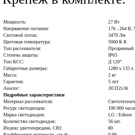
Мощность:
27 Вт
Напряжение питания:
176 - 264 В, 
Световой поток:
3470 Лм
Цветовая температура:
5000 К К
Тип рассеивателя:
Прозрачный
Степень защиты:
IP65
Тип КСС:
Д 120°
Габаритные размеры:
1280 x 135 x
Масса:
2 кг
Гарантия:
5 лет
Аналог:
ЛСП2х36
Подробные характеристики
Материал рассеивателя:
Светотехнич
Ресурс светодиодов:
100 000 часо
Марка светодиодов:
LG / Edison
Количество светодиодов:
56 шт.
Индекс цветопередачи, CRI:
80
Коэффициент мощности, cos ф:
0,98