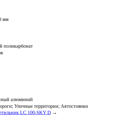
0 мм
 поликарбонат
ов
нный алюминий
ороги; Уличные территории; Автостоянки
етильник LC 100-SKY D
→