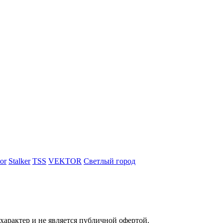
or
Stalker
TSS
VEKTOR
Светлый город
характер и не является публичной офертой.