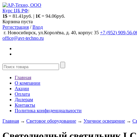
Курс ЦБ РФ
:
1$
= 81.41руб. |
1€
= 94.06руб.
Корзина пуста
Регистрация
/
Вход
г. Новосибирск, ул.Королёва, д. 40, корпус 35
+7 (952) 909-56-0
office@avr-techno.ru
Главная
О компании
Акции
Оплата
Дилерам
Контакты
Политика конфиденциальности
Главная
→
Световое оборудование
→
Уличное освещение
→
С
Светодиодный светильник LC