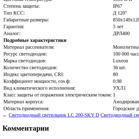
Степень защиты:
IP67
Тип КСС:
Д 120°
Габаритные размеры:
850х140х12
Гарантия:
5 лет
Аналог:
ДРЛ400
Подробные характеристики
Материал рассеивателя:
Монолитный
Ресурс светодиодов:
100 000 час
Марка светодиодов:
Luxeon
Количество светодиодов:
36 шт.
Индекс цветопередачи, CRI:
80
Коэффициент мощности, cos ф:
0,98
Вид климатического исполнения:
УХЛ1
Класс защиты от поражения электрическим током:
1
Материал корпуса:
Анодирова
Область применения:
Городские д
←
Светодиодный светильник LC 200-SKY D
Светодиодный св
Комментарии