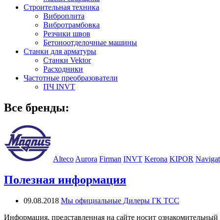
Строительная техника
Виброплита
Вибротрамбовка
Резчики швов
Бетоноотделочные машины
Станки для арматуры
Станки Vektor
Расходники
Частотные преобразователи
ПЧ INVT
Все бренды:
Alteco
Aurora
Firman
INVT
Kerona
KIPOR
Navigat
Полезная информация
09.08.2018
Мы официальные Дилеры ГК ТСС
Информация, представленная на сайте носит ознакомительный 