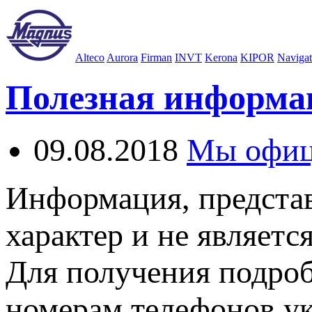
Alteco
Aurora
Firman
INVT
Kerona
KIPOR
Navigat
Полезная информа
09.08.2018
Мы офиц
Информация, представ
характер и не являетс
Для получения подро
номерам телефонов ук