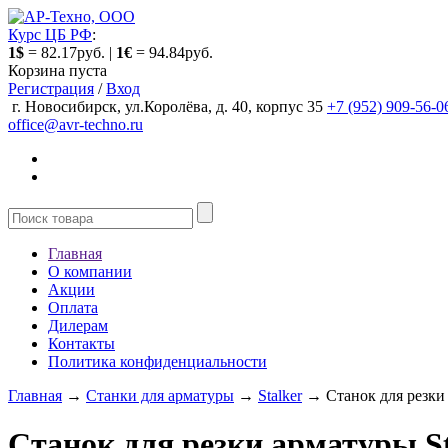
Курс ЦБ РФ
:
1$
= 82.17руб. |
1€
= 94.84руб.
Корзина пуста
Регистрация
/
Вход
г. Новосибирск, ул.Королёва, д. 40, корпус 35
+7 (952) 909-56-0
office@avr-techno.ru
Главная
О компании
Акции
Оплата
Дилерам
Контакты
Политика конфиденциальности
Главная
→
Станки для арматуры
→
Stalker
→ Станок для резки 
Станок для резки арматуры S