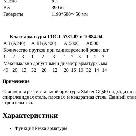
Масло
6 л
Вес
390 кг
Габариты
1190*680*450 мм
Класс арматуры ГОСТ 5781-82 и 10884-94
A-I (A240)
A-III (A400)
A-500C
At500
Количество прутков при единовременой резке, шт
1
2
3
1
2
3
1
2
3
1
2
3
Максимально допустимый диаметр арматуры, мм
40
20
13
32
20
12
28
16
10
32
14
14
Применение
Станок для резки стальной арматуры Stalker
GQ
40 подходит для
спиралевидная сталь, плоская
и квадратная сталь. Данный ста
строительства
.
Характеристики
Функция
Резка арматуры