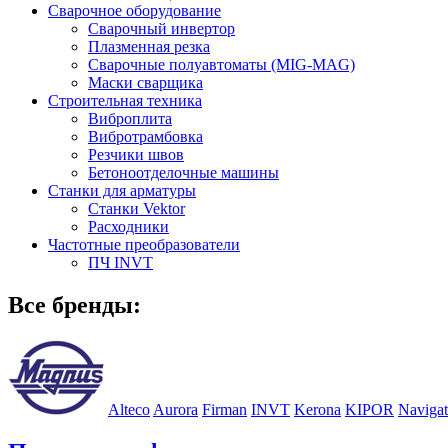
Сварочное оборудование
Сварочный инвертор
Плазменная резка
Сварочные полуавтоматы (MIG-MAG)
Маски сварщика
Строительная техника
Виброплита
Вибротрамбовка
Резчики швов
Бетоноотделочные машины
Станки для арматуры
Станки Vektor
Расходники
Частотные преобразователи
ПЧ INVT
Все бренды:
Alteco
Aurora
Firman
INVT
Kerona
KIPOR
Navigat