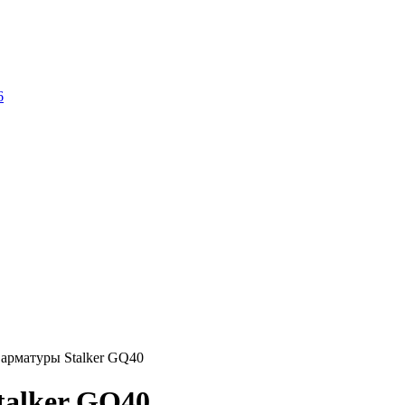
6
арматуры Stalker GQ40
talker GQ40