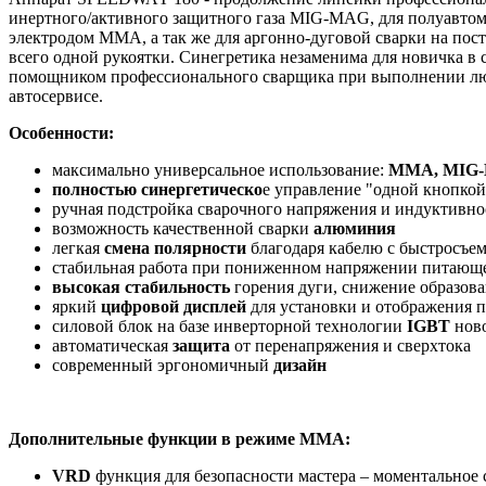
инертного/активного защитного газа MIG-MAG, для полуавто
электродом MMA, а так же для аргонно-дуговой сварки на пос
всего одной рукоятки. Синегретика незаменима для новичка в
помощником профессионального сварщика при выполнении люб
автосервисе.
Особенности:
максимально универсальное использование:
MMA, MIG-M
полностью синергетическо
е управление "одной кнопкой
ручная подстройка сварочного напряжения и индуктивно
возможность качественной сварки
алюминия
легкая
смена полярности
благодаря кабелю с быстросъе
стабильная работа при пониженном напряжении питающ
высокая стабильность
горения дуги, снижение образова
яркий
цифровой дисплей
для установки и отображения п
силовой блок на базе инверторной технологии
IGBT
нов
автоматическая
защита
от перенапряжения и сверхтока
современный эргономичный
дизайн
Дополнительные функции в режиме ММА:
VRD
функция для безопасности мастера – моментальное