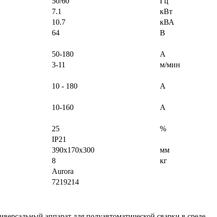
50/60
Гц
7.1
кВт
10.7
кВА
64
В
50-180
А
3-11
м/мин
10 - 180
А
10-160
А
25
%
IP21
390х170х300
мм
8
кг
Aurora
7219214
ерсальный аппарат для полуавтоматической сварки в среде