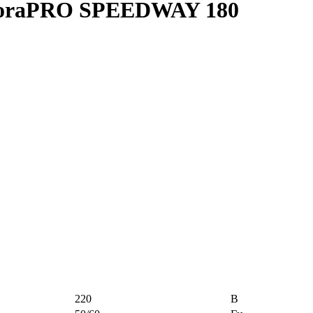
uroraPRO SPEEDWAY 180
220
В