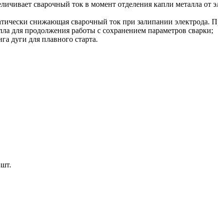
еличивает сварочный ток в момент отделения капли металла от э
тически снижающая сварочный ток при залипании электрода. Пр
алла для продолжения работы с сохранением параметров сварки;
а дуги для плавного старта.
1 шт.