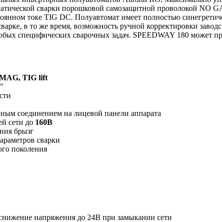
матической сварки порошковой самозащитной проволокой NO G
тоянном токе TIG DC. Полуавтомат имеет полностью синегретич
 сварке, в то же время, возможность ручной корректировки за
ых специфических сварочных задач. SPEEDWAY 180 может прим
AG, TIG lift
"
сти
мным соединением на лицевой панели аппарата
ей сети до
160В
ния брызг
араметров сварки
ого поколения
 снижение напряжения до 24В при замыкании сети