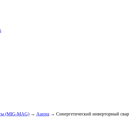
6
аты (MIG-MAG)
→
Aurora
→ Синергетический инверторный сва