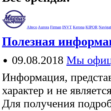
Alteco
Aurora
Firman
INVT
Kerona
KIPOR
Navigat
Полезная информа
09.08.2018
Мы офиц
Информация, представ
характер и не являетс
Для получения подро