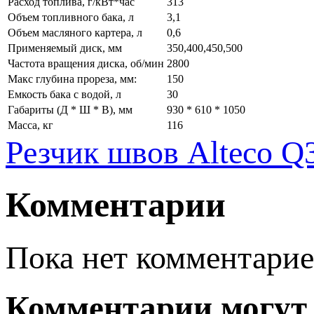
Расход топлива, г/кВт*час
313
Объем топливного бака, л
3,1
Объем масляного картера, л
0,6
Применяемый диск, мм
350,400,450,500
Частота вращения диска, об/мин
2800
Макс глубина прореза, мм:
150
Емкость бака с водой, л
30
Габариты (Д * Ш * В), мм
930 * 610 * 1050
Масса, кг
116
Резчик швов Alteco Q
Комментарии
Пока нет комментарие
Комментарии могут 