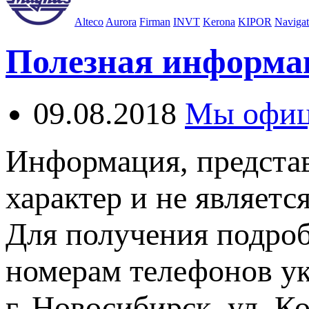
Alteco
Aurora
Firman
INVT
Kerona
KIPOR
Navigat
Полезная информа
09.08.2018
Мы офиц
Информация, представ
характер и не являетс
Для получения подро
номерам телефонов ук
г. Новосибирск, ул. Ко