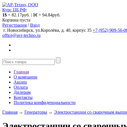
Курс ЦБ РФ
:
1$
= 82.17руб. |
1€
= 94.84руб.
Корзина пуста
Регистрация
/
Вход
г. Новосибирск, ул.Королёва, д. 40, корпус 35
+7 (952) 909-56-0
office@avr-techno.ru
Главная
О компании
Акции
Оплата
Дилерам
Контакты
Политика конфиденциальности
Главная
→
Генераторы
→
Электростанции со сварочным выпр
Электростанции со сварочны