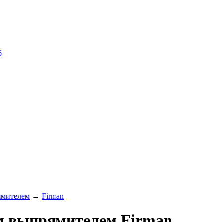
6
ямителем
→
Firman
м выпрямителем Firman